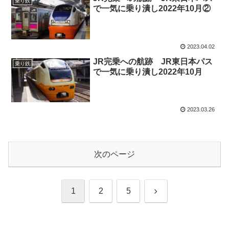
乗り鉄
で一気に乗り潰し2022年10月②
2023.04.02
JR完乗への航跡 JR東日本パス
乗り鉄
で一気に乗り潰し2022年10月
2023.03.26
次のページ
次
1
2
5
へ