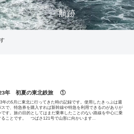
航跡
す
023年 初夏の東北鉄旅 ①
023年の5月に東北に行ってきた時の記録です。使用したきっぷは週
パスで、特急券を購入すれば新幹線や特急を利用できるのがありが
いです。旅の目的としてはまだ乗車したことのない路線を中心に乗
することです。 つばさ121号で山形に向かいます...