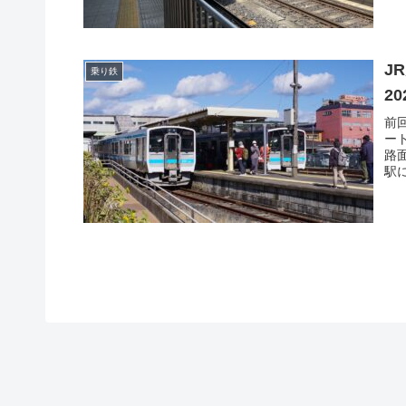
J
乗り鉄
2
前
ー
路
駅