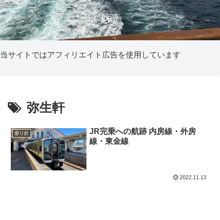
航跡
当サイトではアフィリエイト広告を使用しています
弥生軒
JR完乗への航跡 内房線・外房
乗り鉄
線・東金線
2022.11.13